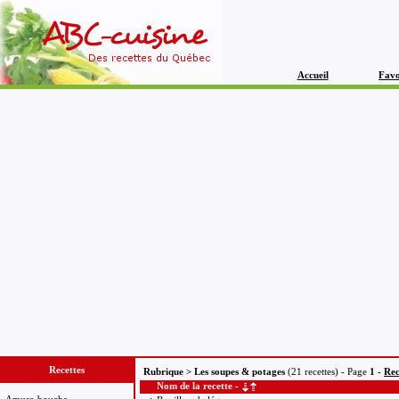
Accueil
Favo
Recettes
Rubrique > Les soupes & potages
(21 recettes) - Page
1 -
Rec
Nom de la recette -