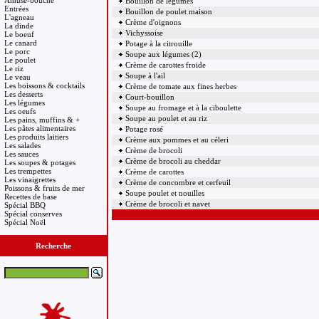
Amuse-bouche
Bouillon de légumes
Entrées
Bouillon de poulet maison
L'agneau
Crème d'oignons
La dinde
Vichyssoise
Le boeuf
Le canard
Potage à la citrouille
Le porc
Soupe aux légumes (2)
Le poulet
Crème de carottes froide
Le riz
Soupe à l'ail
Le veau
Les boissons & cocktails
Crème de tomate aux fines herbes
Les desserts
Court-bouillon
Les légumes
Soupe au fromage et à la ciboulette
Les oeufs
Soupe au poulet et au riz
Les pains, muffins & +
Les pâtes alimentaires
Potage rosé
Les produits laitiers
Crème aux pommes et au céleri
Les salades
Crème de brocoli
Les sauces
Crème de brocoli au cheddar
Les soupes & potages
Les trempettes
Crème de carottes
Les vinaigrettes
Crème de concombre et cerfeuil
Poissons & fruits de mer
Soupe poulet et nouilles
Recettes de base
Crème de brocoli et navet
Spécial BBQ
Spécial conserves
Spécial Noël
Recherche