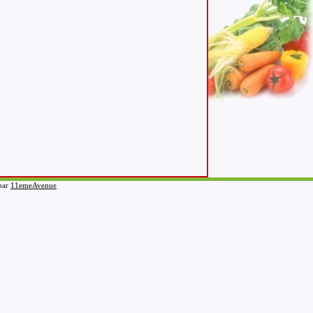
 par
11emeAvenue