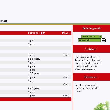
ontact
Bulletin gratuit
Portions -
Photo
4 pers.
4 pers.
Outils et +
6 pers.
Oui
Chroniques culinaires
6 à 8 pers.
Termes France-Québec
6 pers.
Conversion des mesures
Ustensiles de cuisine
4 pers.
Guide alimentaire
4 pers.
4 à 5 pers.
Détente et +
6 pers.
Oui
4 pers.
Oui
Puzzles gourmands
Blinkies "Bon appétit"
4 à 5 pers.
Liens
4 pers.
4 pers.
Oui