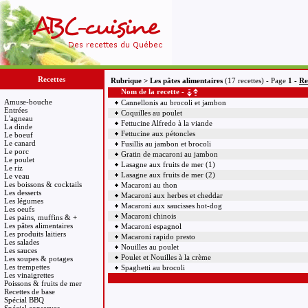
Recettes
Rubrique > Les pâtes alimentaires
(17 recettes) - Page
1 -
Re
Nom de la recette -
Amuse-bouche
Cannellonis au brocoli et jambon
Entrées
Coquilles au poulet
L'agneau
Fettucine Alfredo à la viande
La dinde
Fettucine aux pétoncles
Le boeuf
Le canard
Fusillis au jambon et brocoli
Le porc
Gratin de macaroni au jambon
Le poulet
Lasagne aux fruits de mer (1)
Le riz
Lasagne aux fruits de mer (2)
Le veau
Les boissons & cocktails
Macaroni au thon
Les desserts
Macaroni aux herbes et cheddar
Les légumes
Macaroni aux saucisses hot-dog
Les oeufs
Macaroni chinois
Les pains, muffins & +
Les pâtes alimentaires
Macaroni espagnol
Les produits laitiers
Macaroni rapido presto
Les salades
Nouilles au poulet
Les sauces
Poulet et Nouilles à la crème
Les soupes & potages
Les trempettes
Spaghetti au brocoli
Les vinaigrettes
Poissons & fruits de mer
Recettes de base
Spécial BBQ