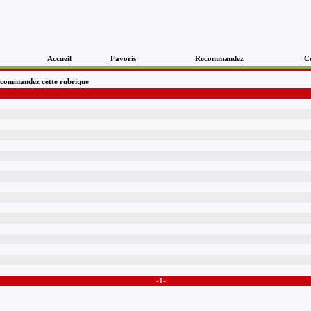
Accueil
Favoris
Recommandez
C
commandez cette rubrique
-1-