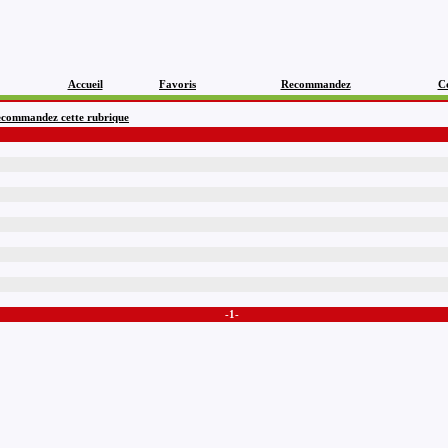
Accueil
Favoris
Recommandez
C
commandez cette rubrique
-1-