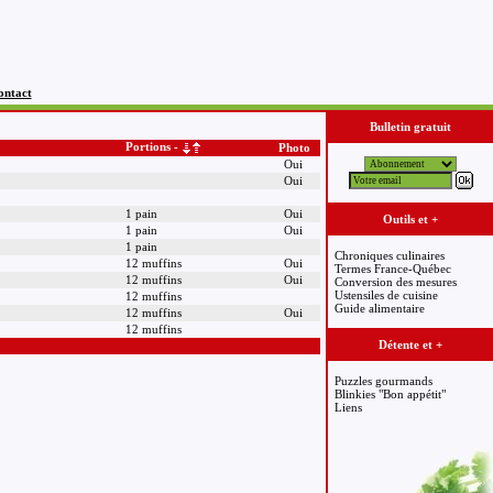
ontact
Bulletin gratuit
Portions -
Photo
Oui
Oui
1 pain
Oui
Outils et +
1 pain
Oui
1 pain
Chroniques culinaires
12 muffins
Oui
Termes France-Québec
12 muffins
Oui
Conversion des mesures
Ustensiles de cuisine
12 muffins
Guide alimentaire
12 muffins
Oui
12 muffins
Détente et +
Puzzles gourmands
Blinkies "Bon appétit"
Liens