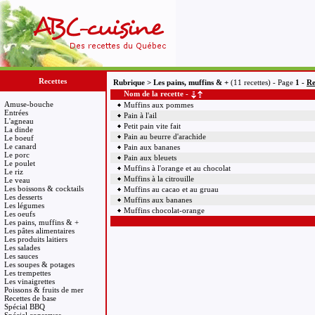
Recettes
Rubrique > Les pains, muffins & +
(11 recettes) - Page
1 -
Re
Nom de la recette -
Amuse-bouche
Muffins aux pommes
Entrées
Pain à l'ail
L'agneau
Petit pain vite fait
La dinde
Pain au beurre d'arachide
Le boeuf
Le canard
Pain aux bananes
Le porc
Pain aux bleuets
Le poulet
Muffins à l'orange et au chocolat
Le riz
Muffins à la citrouille
Le veau
Les boissons & cocktails
Muffins au cacao et au gruau
Les desserts
Muffins aux bananes
Les légumes
Muffins chocolat-orange
Les oeufs
Les pains, muffins & +
Les pâtes alimentaires
Les produits laitiers
Les salades
Les sauces
Les soupes & potages
Les trempettes
Les vinaigrettes
Poissons & fruits de mer
Recettes de base
Spécial BBQ