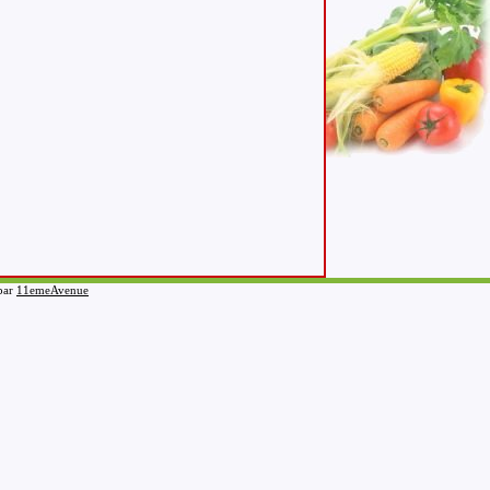
 par
11emeAvenue